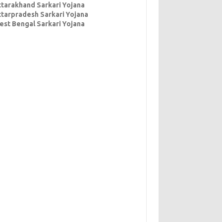
ttarakhand Sarkari Yojana
ttarpradesh Sarkari Yojana
est Bengal Sarkari Yojana