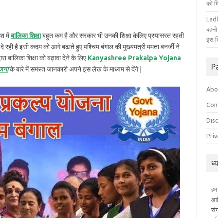
को म
Ladl
बहनो
श में
बालिका शिक्षा
बहुत कम है और सरकार भी उनकी शिक्षा केलिए प्रयासरत रहती
इस द
दे रही है इसी कदम को आगे बढाते हुए पश्चिम बंगाल की मुख्यमंत्री ममता बनर्जी ने
ारा बालिका शिक्षा को बढ़ावा देने के लिए
Kanyashree Prakalpa Yojana
P
ोजना
के बारे में समस्त जानकारी अपने इस लेख के माध्यम से देंगे |
Abo
Con
Dis
Priv
ध्
हम
आध
सं