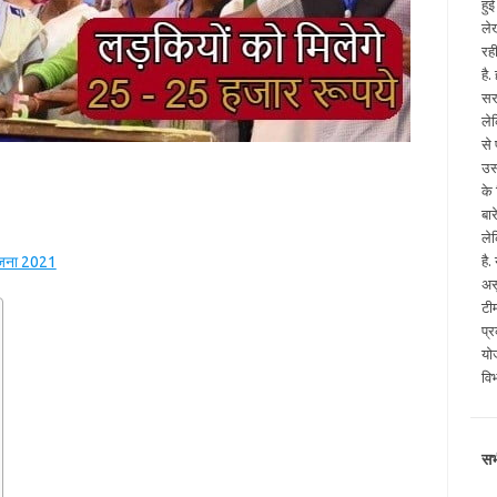
हु
ले
रह
है
सर
ले
से
उस
के
बा
ले
योजना 2021
है
अस
टी
प्
योज
वि
सभ