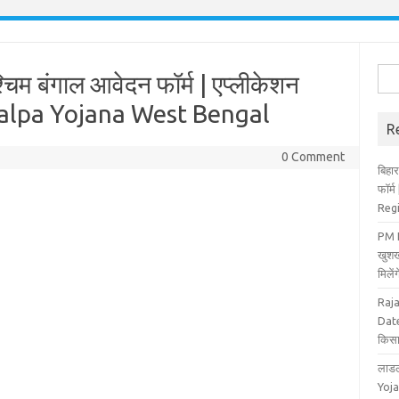
Sea
्चिम बंगाल आवेदन फॉर्म | एप्लीकेशन
for:
akalpa Yojana West Bengal
R
0 Comment
बिहार
फॉर्
Reg
PM K
खुशख
मिले
Raj
Date
किसा
लाडल
Yoja