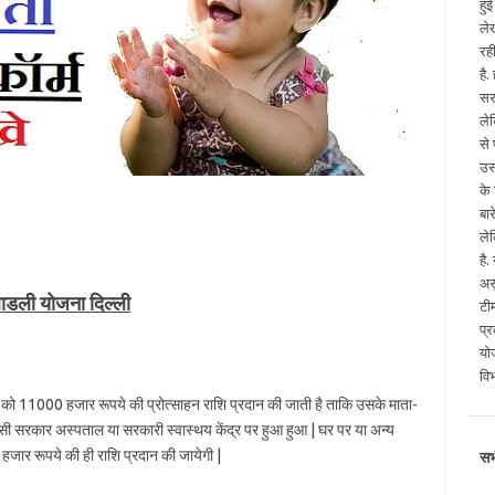
हु
ले
रह
है
सर
ले
से
उस
के
बा
ले
है
अस
ाडली योजना दिल्ली
टी
प्
योज
वि
ा को 11000 हजार रूपये की प्रोत्साहन राशि प्रदान की जाती है ताकि उसके माता-
 किसी सरकार अस्पताल या सरकारी स्वास्थय केंद्र पर हुआ हुआ | घर पर या अन्य
हजार रूपये की ही राशि प्रदान की जायेगी |
सभ