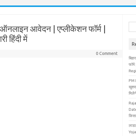
Sea
ऑनलाइन आवेदन | एप्लीकेशन फॉर्म |
for:
 हिंदी में
R
0 Comment
बिहार
फॉर्
Reg
PM K
खुशख
मिले
Raj
Date
किसा
लाडल
Yoja