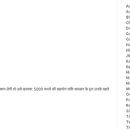
A
A
Bi
C
De
G
Gu
H
H
J
K
Ke
M
M
M
M
मिशन लेगी तो उसे क्रमश: 5000 रूपये की सहयोग राशि सरकार के द्वरा उनके खाते
O
P
R
S
T
T
Tr