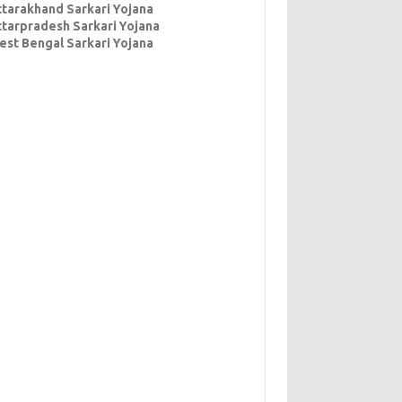
ttarakhand Sarkari Yojana
ttarpradesh Sarkari Yojana
est Bengal Sarkari Yojana