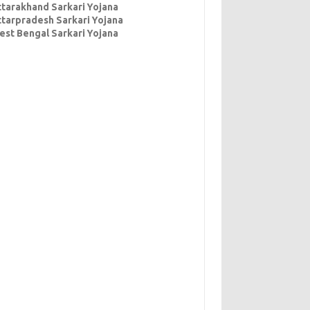
ttarakhand Sarkari Yojana
ttarpradesh Sarkari Yojana
est Bengal Sarkari Yojana