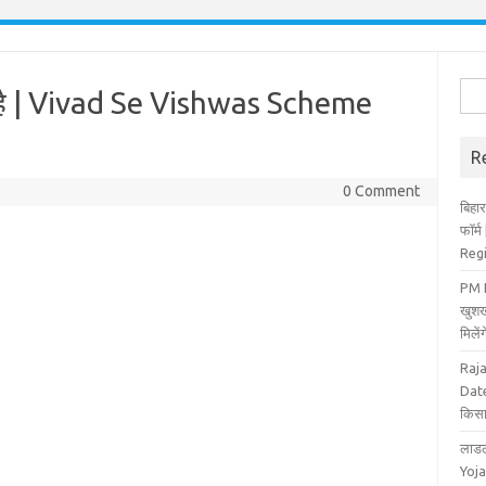
Sea
्या है | Vivad Se Vishwas Scheme
for:
R
0 Comment
बिहार
फॉर्
Reg
PM K
खुशख
मिले
Raj
Date
किसा
लाडल
Yoja