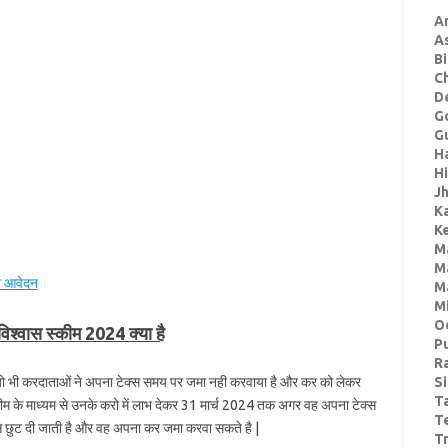
A
A
Bi
C
De
G
Gu
H
H
J
K
Ke
M
M
न आवेदन
M
M
O
विश्वास स्कीम 2024 क्या है
P
R
ये जो भी करदाताओं ने अपना टेक्स समय पर जमा नही करवाया है और कर को लेकर
S
T
ीम के माध्यम से उनके करो में लाभ देकर 31 मार्च 2024 तक अगर वह अपना टेक्स
T
 से छुट दी जाती है और वह अपना कर जमा करवा सकते है |
Tr