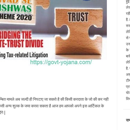
हु
ले
रह
है
सर
ले
से
उस
के
बा
ले
है
अस
टी
प्
योज
वि
म्बित मामले अब जल्दी ही निपटाए जा सकते है की किसी करदाता के जो की कर नही
किसी अन्य शुल्क के जमा करवा सकता है आज हम आपको अपने इस आर्टिकल के
गे |
सभ