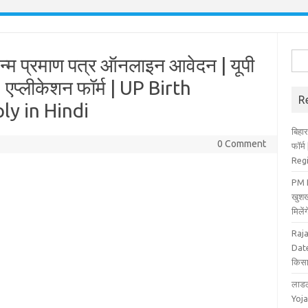
Sea
 जन्म प्रमाण पत्र ऑनलाइन आवेदन | यूपी
for:
 एप्लीकेशन फॉर्म | UP Birth
R
ly in Hindi
बिहार
0 Comment
फॉर्
Reg
PM K
खुशख
मिले
Raj
Date
किसा
लाडल
Yoja