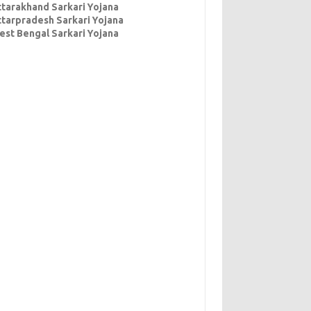
ttarakhand Sarkari Yojana
ttarpradesh Sarkari Yojana
est Bengal Sarkari Yojana