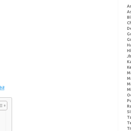
A
A
Bi
C
De
G
Gu
H
H
J
K
Ke
M
M
M
ोजें
M
O
P
R
S
T
T
Tr