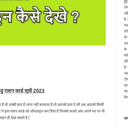
हु
ले
रह
है
सर
ले
से
उस
के
बा
ले
है
अस
टी
प्
डु राशन कार्ड सूची 2023
योज
वि
 है तो अच्छी बात है अगर नही बनवाया है तो आपको बता दे की अब आपको किसी
कार ने इस राशन कार्ड को ऑनलाइन कर दिया है जिसके चलते आप अपने घर पर भी
इन ही देख सकते है |
सभ