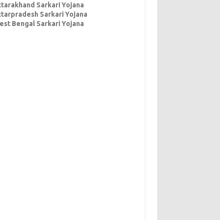
ttarakhand Sarkari Yojana
ttarpradesh Sarkari Yojana
est Bengal Sarkari Yojana