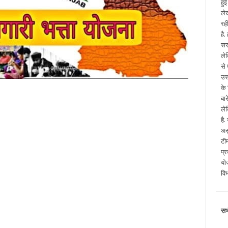
हु
ले
रह
है
सर
ले
से
उस
के
बा
ले
है
अस
टी
प्
योज
वि
सभ