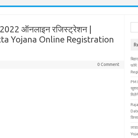
Sea
ना 2022 ऑनलाइन रजिस्ट्रेशन |
for:
ta Yojana Online Registration
R
बिहार
0 Comment
फॉर्
Reg
PM K
खुशख
मिले
Raj
Date
किसा
लाडल
Yoja