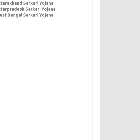
ttarakhand Sarkari Yojana
ttarpradesh Sarkari Yojana
est Bengal Sarkari Yojana