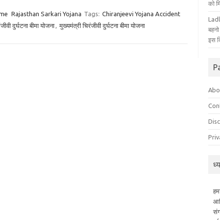
को म
eme
Rajasthan Sarkari Yojana
Tags:
Chiranjeevi Yojana Accident
Ladl
ंजीवी दुर्घटना बीमा योजना
,
मुख्यमंत्री चिरंजीवी दुर्घटना बीमा योजना
बहनो
इस द
P
Abo
Con
Dis
Priv
ध्
हम
आध
सं