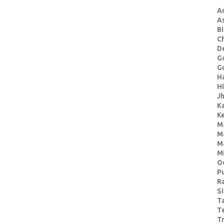
A
A
Bi
C
De
G
Gu
H
H
J
K
Ke
M
M
M
M
O
P
R
S
T
T
Tr