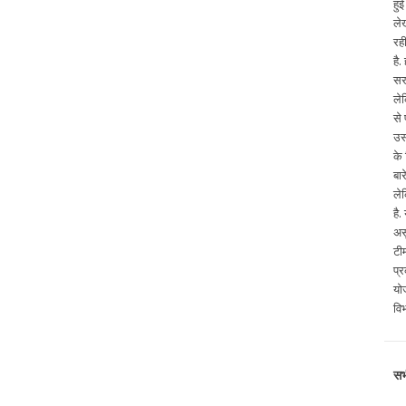
हु
ले
रह
है
सर
ले
से
उस
के
बा
ले
है
अस
टी
प्
योज
वि
सभ