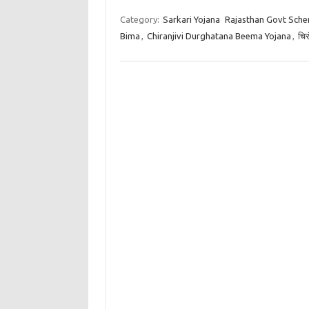
Category:
Sarkari Yojana
Rajasthan Govt Sch
Bima
,
Chiranjivi Durghatana Beema Yojana
,
चिर