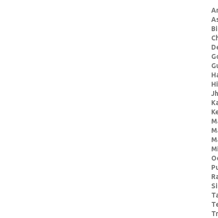
A
A
Bi
C
De
G
Gu
H
H
J
K
Ke
M
M
M
M
O
P
R
S
T
T
Tr