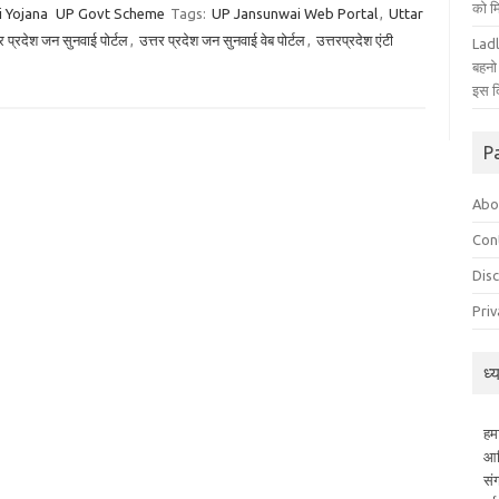
को म
i Yojana
UP Govt Scheme
Tags:
UP Jansunwai Web Portal
,
Uttar
र प्रदेश जन सुनवाई पोर्टल
,
उत्तर प्रदेश जन सुनवाई वेब पोर्टल
,
उत्तरप्रदेश एंटी
Ladl
बहनो
इस द
P
Abo
Con
Dis
Priv
ध्
हम
आध
सं