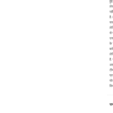
हु
ले
रह
है
सर
ले
से
उस
के
बा
ले
है
अस
टी
प्
योज
वि
सभ